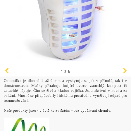
1
z 6
Octomilka je dlouhá 1 až 6 mm a vyskytuje se jak v přírodě, tak i v
domácnostech. Mušky přitahuje hnijící ovoce, zatuchlý kompost či
zatuchlé nápoje. Čím se živí a kladou vajíčka. Jsou aktivní v noci a za
svítání. Mnohé se přizpůsobily lidskému prostředí a využívají odpad pro
rozmnožování.
Naše produkty jsou - v úctě ke zvířatům - bez využívání chemie.