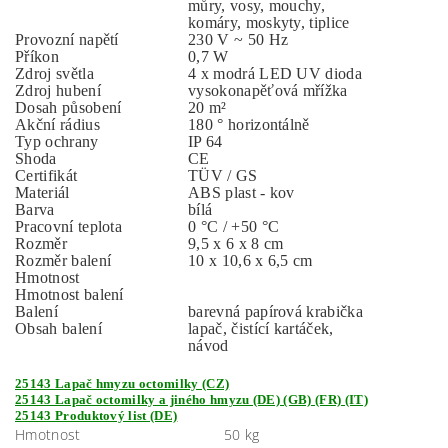
můry, vosy, mouchy,
komáry, moskyty, tiplice
Provozní napětí
230 V ~ 50 Hz
Příkon
0,7 W
Zdroj světla
4 x modrá LED UV dioda
Zdroj hubení
vysokonapěťová mřížka
Dosah působení
20 m²
Akční rádius
180 ° horizontálně
Typ ochrany
IP 64
Shoda
CE
Certifikát
TÜV / GS
Materiál
ABS plast - kov
Barva
bílá
Pracovní teplota
0 °C / +50 °C
Rozměr
9,5 x 6 x 8 cm
Rozměr balení
10 x 10,6 x 6,5 cm
Hmotnost
Hmotnost balení
Balení
barevná papírová krabička
Obsah balení
lapač, čistící kartáček,
návod
25143 Lapač hmyzu octomilky (CZ)
25143 Lapač octomilky a jiného hmyzu (DE) (GB) (FR) (IT)
25143 Produktový list (DE)
Hmotnost
50 kg