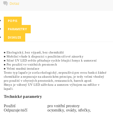
Dotaz
POPIS
PARAMETRY
DISKUZE
Ekologický, bez výparů, bez chemikálií
■
Mobilní všude k dispozici s použitím síťové zásuvky
■
Silné UV LED světlo přitahuje rychle létající hmyz k usmrcení
■
Pro použití ve vnitřních prostorech
■
Velmi snadná instalace
■
Tento typ lapače je zcela ekologický, nepoužívá pro svou funkci žádné
chemikálie a nepracuje na akustickém principu, je tedy velmi vhodný
pro použití v obytných prostorách, restauracích, barech apod.
Hmyz je vábený UV LED zářivkou a usmrcen výbojem na mřížce v
lapači.
Technické parametry
Použití
pro vnitřní prostory
Odpuzuje/ničí
octomilky, ovády, střečky,