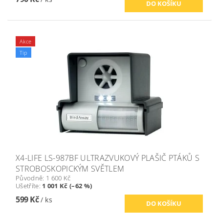
Akce
Tip
X4-LIFE LS-987BF ULTRAZVUKOVÝ PLAŠIČ PTÁKŮ S
STROBOSKOPICKÝM SVĚTLEM
Původně:
1 600 Kč
Ušetříte
:
1 001 Kč (–62 %)
599 Kč
/ ks