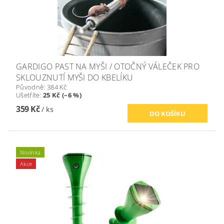
GARDIGO PAST NA MYŠI / OTOČNÝ VÁLEČEK PRO
SKLOUZNUTÍ MYŠI DO KBELÍKU
Původně:
384 Kč
Ušetříte
:
25 Kč (–6 %)
359 Kč
/ ks
Novinka
Akce