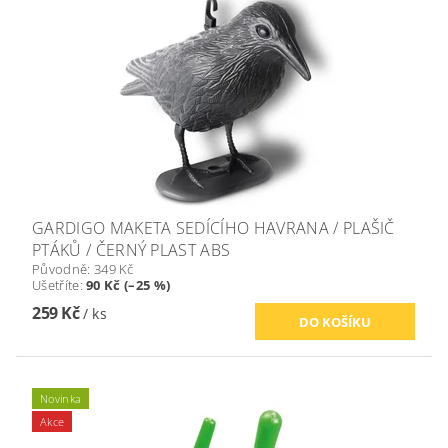
GARDIGO MAKETA SEDÍCÍHO HAVRANA / PLAŠIČ
PTÁKŮ / ČERNÝ PLAST ABS
Původně:
349 Kč
Ušetříte
:
90 Kč (–25 %)
259 Kč
/ ks
Novinka
Akce