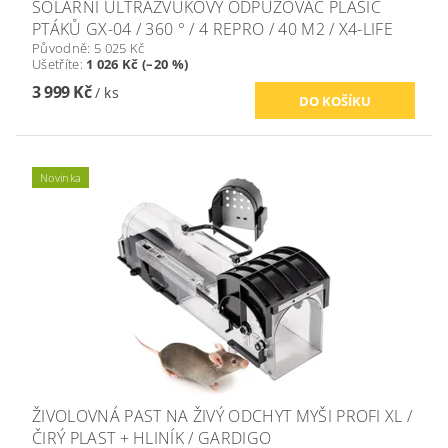
SOLÁRNÍ ULTRAZVUKOVÝ ODPUZOVAČ PLAŠIČ
PTÁKŮ GX-04 / 360 ° / 4 REPRO / 40 M2 / X4-LIFE
Původně:
5 025 Kč
Ušetříte
:
1 026 Kč (–20 %)
3 999 Kč
/ ks
Novinka
ŽIVOLOVNÁ PAST NA ŽIVÝ ODCHYT MYŠI PROFI XL /
ČIRÝ PLAST + HLINÍK / GARDIGO