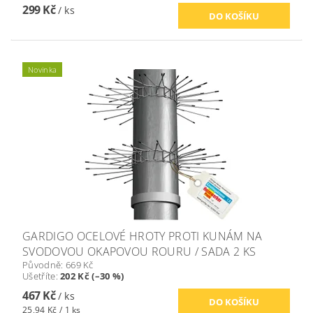
299 Kč
/ ks
Novinka
GARDIGO OCELOVÉ HROTY PROTI KUNÁM NA
SVODOVOU OKAPOVOU ROURU / SADA 2 KS
Původně:
669 Kč
Ušetříte
:
202 Kč (–30 %)
467 Kč
/ ks
25,94 Kč / 1 ks