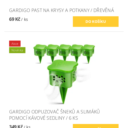
GARDIGO PAST NA KRYSY A POTKANY / DŘEVĚNÁ
69 Kč
/ ks
Akce
Novinka
GARDIGO ODPUZOVAČ ŠNEKŮ A SLIMÁKŮ
POMOCÍ KÁVOVÉ SEDLINY / 6 KS
349 Kč
/ ks