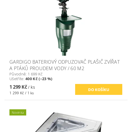
GARDIGO BATERIOVÝ ODPUZOVAČ PLAŠIČ ZVÍŘAT
A PTÁKŮ PROUDEM VODY / 60 M2
Původně:
1 699 Kč
Ušetříte
:
400 Kč (–23 %)
1 299 Kč
/ ks
1 299 Kč / 1 ks
Novinka