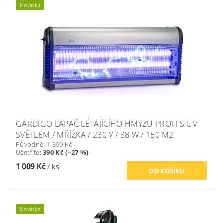
Novinka
GARDIGO LAPAČ LÉTAJÍCÍHO HMYZU PROFI S UV
SVĚTLEM / MŘÍŽKA / 230 V / 38 W / 150 M2
Původně:
1 399 Kč
Ušetříte
:
390 Kč (–27 %)
1 009 Kč
/ ks
Novinka