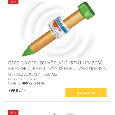
Akce
GARDIGO ODPUZOVAČ PLAŠIČ KRTKŮ, HRABOŠŮ,
MRAVENCŮ, BATERIOVÝ S KŘEMENOVÝMI ÚDERY A
ULTRAZVUKEM / 1250 M2
Původně:
1 289 Kč
Ušetříte
:
490 Kč (–38 %)
799 Kč
/ ks
Akce