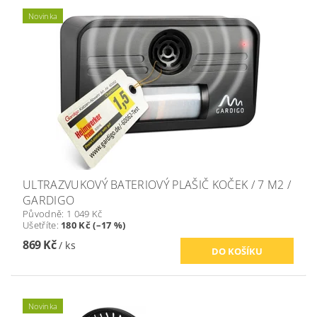
Novinka
ULTRAZVUKOVÝ BATERIOVÝ PLAŠIČ KOČEK / 7 M2 /
GARDIGO
Původně:
1 049 Kč
Ušetříte
:
180 Kč (–17 %)
869 Kč
/ ks
Novinka