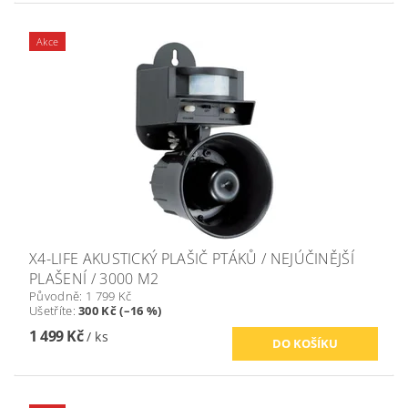
Akce
X4-LIFE AKUSTICKÝ PLAŠIČ PTÁKŮ / NEJÚČINĚJŠÍ
PLAŠENÍ / 3000 M2
Původně:
1 799 Kč
Ušetříte
:
300 Kč (–16 %)
1 499 Kč
/ ks