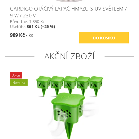
GARDIGO OTÁČIVÝ LAPAČ HMYZU S UV SVĚTLEM /
9 W / 230 V
Původně:
1 350 Kč
Ušetříte
:
361 Kč (–26 %)
989 Kč
/ ks
AKČNÍ ZBOŽÍ
Akce
Novinka