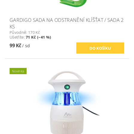
GARDIGO SADA NA ODSTRANĚNÍ KLÍŠŤAT / SADA 2
KS
Původně:
170 Kč
Ušetříte
:
71 Kč (–41 %)
99 Kč
/ sd
Novinka