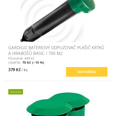
GARDIGO BATERIOVÝ ODPUZOVAČ PLAŠIČ KRTKŮ
A HRABOŠŮ BASIC / 700 M2
Původně:
449 Kč
Ušetříte
:
70 Kč (–15 %)
379 Kč
/ ks
Novinka