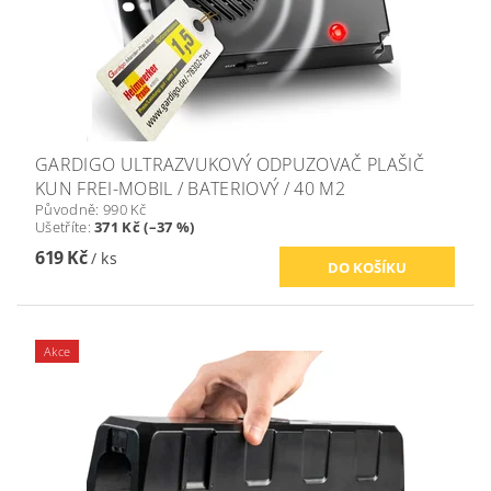
GARDIGO ULTRAZVUKOVÝ ODPUZOVAČ PLAŠIČ
KUN FREI-MOBIL / BATERIOVÝ / 40 M2
Původně:
990 Kč
Ušetříte
:
371 Kč (–37 %)
619 Kč
/ ks
Akce