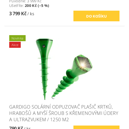
Původně:
3 999 Kč
Ušetříte
:
200 Kč (–5 %)
3 799 Kč
/ ks
Novinka
Akce
GARDIGO SOLÁRNÍ ODPUZOVAČ PLAŠIČ KRTKŮ,
HRABOŠŮ A MYŠÍ ŠROUB S KŘEMENOVÝMI ÚDERY
A ULTRAZVUKEM / 1250 M2
790 Kč
/ ks