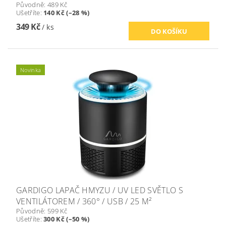
Původně:
489 Kč
Ušetříte
:
140 Kč (–28 %)
349 Kč
/ ks
Novinka
GARDIGO LAPAČ HMYZU / UV LED SVĚTLO S
VENTILÁTOREM / 360° / USB / 25 M²
Původně:
599 Kč
Ušetříte
:
300 Kč (–50 %)