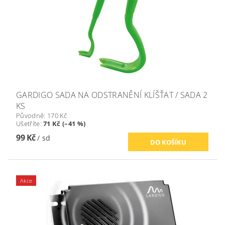
GARDIGO SADA NA ODSTRANĚNÍ KLÍŠŤAT / SADA 2
KS
Původně:
170 Kč
Ušetříte
:
71 Kč (–41 %)
99 Kč
/ sd
Akce