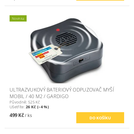
Novinka
ULTRAZVUKOVÝ BATERIOVÝ ODPUZOVAČ MYŠÍ
MOBIL / 40 M2 / GARDIGO
Původně:
525 Kč
Ušetříte
:
26 Kč (–4 %)
499 Kč
/ ks