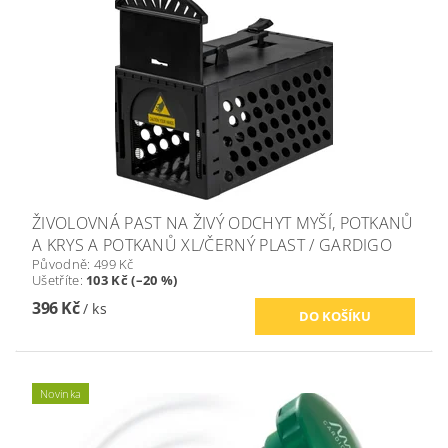
ŽIVOLOVNÁ PAST NA ŽIVÝ ODCHYT MYŠÍ, POTKANŮ
A KRYS A POTKANŮ XL/ČERNÝ PLAST / GARDIGO
Původně:
499 Kč
Ušetříte
:
103 Kč (–20 %)
396 Kč
/ ks
Novinka