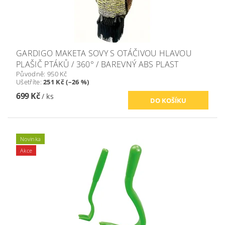
GARDIGO MAKETA SOVY S OTÁČIVOU HLAVOU
PLAŠIČ PTÁKŮ / 360° / BAREVNÝ ABS PLAST
Původně:
950 Kč
Ušetříte
:
251 Kč (–26 %)
699 Kč
/ ks
Novinka
Akce