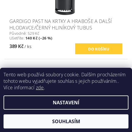
GARDIGO PAST NA KRTKY A HRABOŠE A DALŠÍ
HLODAVCE/ČERNÝ HLINÍKOVÝ TUBUS
Původně:
529 Kč
Ušetříte
:
140 Kč (–26 %)
389 Kč
/ ks
Akce
Tento web používá soubory cookie. Dalším procházením
tohoto webu vyjadřujete souhlas s jejich používáním..
Více informací
zde
.
NASTAVENÍ
SOUHLASÍM