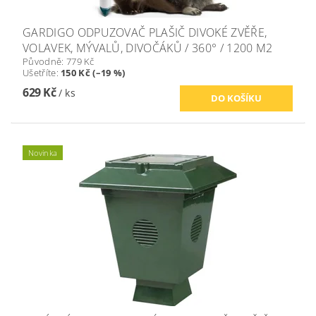
GARDIGO ODPUZOVAČ PLAŠIČ DIVOKÉ ZVĚŘE,
VOLAVEK, MÝVALŮ, DIVOČÁKŮ / 360° / 1200 M2
Původně:
779 Kč
Ušetříte
:
150 Kč (–19 %)
629 Kč
/ ks
Novinka