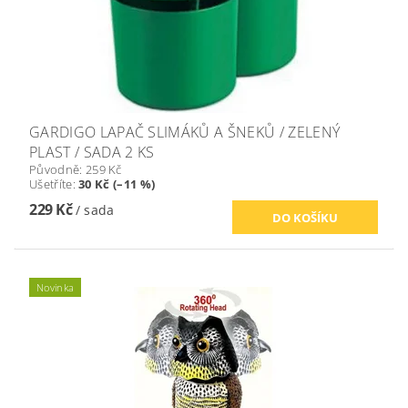
GARDIGO LAPAČ SLIMÁKŮ A ŠNEKŮ / ZELENÝ
PLAST / SADA 2 KS
Původně:
259 Kč
Ušetříte
:
30 Kč (–11 %)
229 Kč
/ sada
Novinka