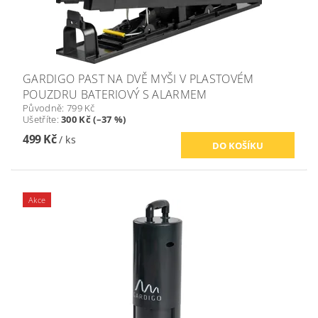
GARDIGO PAST NA DVĚ MYŠI V PLASTOVÉM
POUZDRU BATERIOVÝ S ALARMEM
Původně:
799 Kč
Ušetříte
:
300 Kč (–37 %)
499 Kč
/ ks
Akce